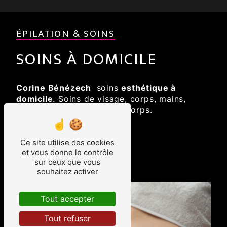
ÉPILATION & SOINS
SOINS À DOMICILE
Corine Bénézech
soins
esthétique à
domicile
. Soins de visage, corps, mains,
pieds. Epilation visage et corps.
Ce site utilise des cookies
et vous donne le contrôle
sur ceux que vous
Esthétique
souhaitez activer
Tout accepter
Tout refuser