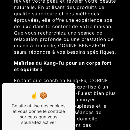
raviver votre peau et révéler votre beauté
naturelle. En utilisant des produits de
qualité supérieure et des méthodes
éprouvées, elle offre une expérience spa
de luxe dans le confort de votre maison.
Que vous recherchiez une séance de
relaxation profonde ou une prestation de
coach à domicile, CORINE BENEZECH
saura répondre à vos besoins spécifiques.
Maîtrise du Kung-Fu pour un corps fort
et équilibré
En tant que coach en Kung-Fu, CORINE
BENEZECH apporte son expertise à un
niveau supérieur. Le Kung-Fu est bien plus
qu'un art martial ; c'est un moyen
d'améliorer la force, la souplesse et la
Ce site utilise des cookies
et vous donne le contrôle
discipline intérieure. Les séances de
sur ceux que vous
sport avec votre coach à domicile
souhaitez activer
CORINE BENEZECH ne sont pas