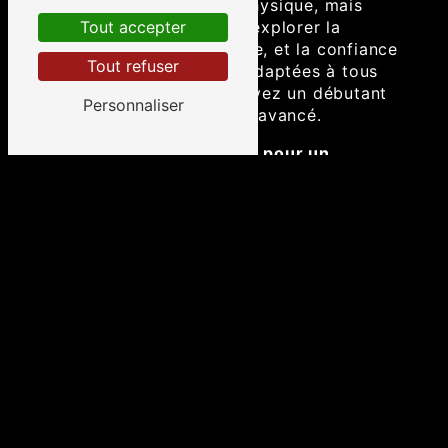
seulement un exercice physique, mais
aussi une opportunité d'explorer la
Tout accepter
maîtrise de soi, l'équilibre, et la confiance
Tout refuser
en soi. Les leçons sont adaptées à tous
les niveaux, que vous soyez un débutant
Personnaliser
curieux ou un pratiquant avancé.
Une approche holistique pour un
équilibre complet
CORINE BENEZECH croit en l'importance
de l'harmonie entre le corps et l'esprit.
Son approche holistique consiste à
combiner les bienfaits de ses
compétences en esthétique et en Kung-Fu
pour vous aider à atteindre un équilibre
complet. Elle travaille avec vous pour
comprendre vos besoins individuels et
créer un plan personnalisé qui favorise
une santé optimale et un bien-être global.