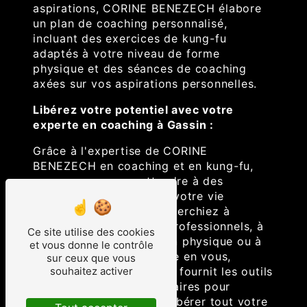
aspirations, CORINE BENEZECH élabore
un plan de coaching personnalisé,
incluant des exercices de kung-fu
adaptés à votre niveau de forme
physique et des séances de coaching
axées sur vos aspirations personnelles.
Libérez votre potentiel avec votre
experte en coaching à Gassin :
Grâce à l'expertise de CORINE
BENEZECH en coaching et en kung-fu,
vous pouvez vous attendre à des
résultats tangibles dans votre vie
quotidienne. Que vous cherchiez à
atteindre des objectifs professionnels, à
Ce site utilise des cookies
améliorer votre condition physique ou à
et vous donne le contrôle
renforcer votre confiance en vous,
sur ceux que vous
souhaitez activer
CORINE BENEZECH vous fournit les outils
et les techniques nécessaires pour
dépasser vos limites et libérer tout votre