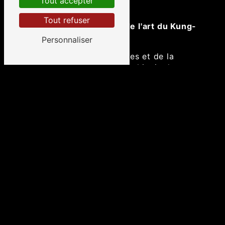
Tout accepter
potentiel.
Tout refuser
Une approche Inspirée de l'art du Kung-
Fu :
Personnaliser
En s'inspirant des principes et de la
discipline de l'art martial chinois du
kung-fu, CORINE BENEZECH intègre des
enseignements stimulants et motivants
dans ses sessions de coaching. Cette
approche unique favorise la discipline
mentale, la concentration et la force
intérieure, vous préparant à surmonter les
défis de la vie quotidienne avec calme et
détermination.
Commencez votre voyage vers
l'épanouissement aujourd'hui:
N'attendez plus pour démarrer votre
voyage vers l'épanouissement personnel